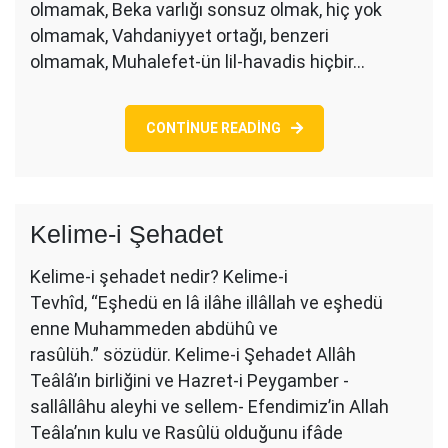
olmamak, Beka varlığı sonsuz olmak, hiç yok
olmamak, Vahdaniyyet ortağı, benzeri
olmamak, Muhalefet-ün lil-havadis hiçbir…
CONTINUE READING
Kelime-i Şehadet
Kelime-i şehadet nedir? Kelime-i
Tevhîd, “Eşhedü en lâ ilâhe illâllah ve eşhedü
enne Muhammeden abdühû ve
rasûlüh.” sözüdür. Kelime-i Şehadet Allâh
Teâlâ’ın birliğini ve Hazret-i Peygamber -
sallâllâhu aleyhi ve sellem- Efendimiz’in Allah
Teâla’nın kulu ve Rasûlü olduğunu ifâde